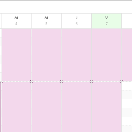
M
M
J
V
4
5
6
7