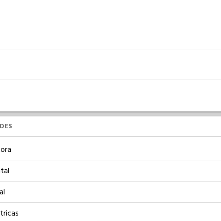
UDES
ora
tal
al
tricas