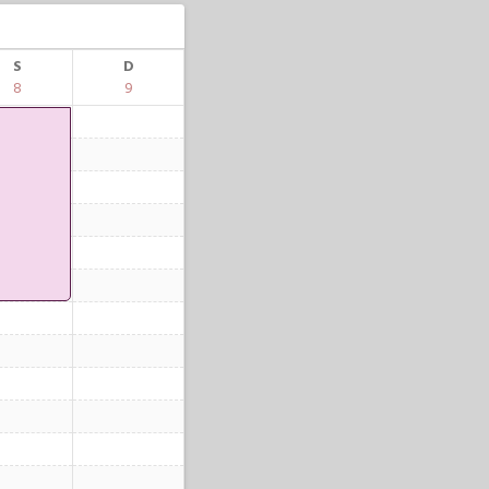
S
D
8
9