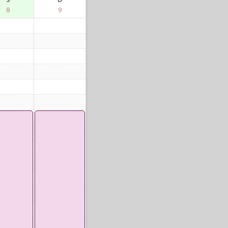
S
D
8
9