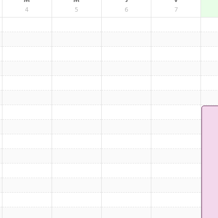
M
M
J
V
4
5
6
7