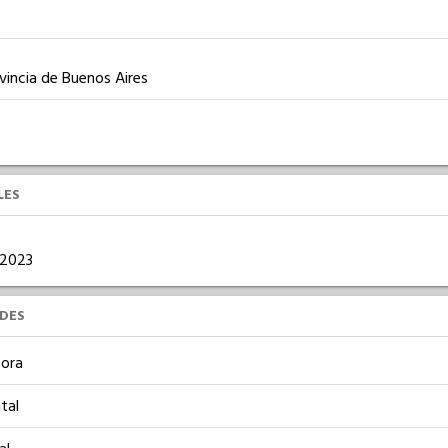
incia de Buenos Aires
LES
1/2023
UDES
ora
tal