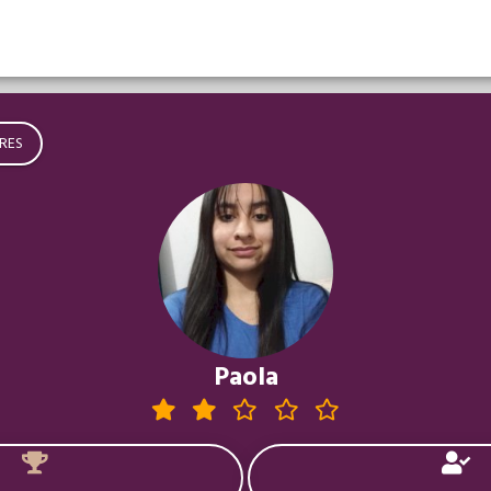
RES
Paola