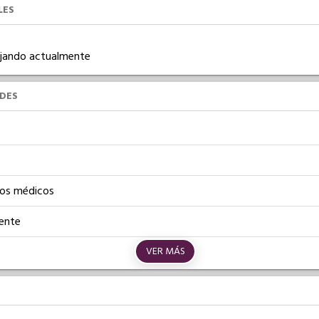
LES
bajando actualmente
UDES
os médicos
iente
VER MÁS