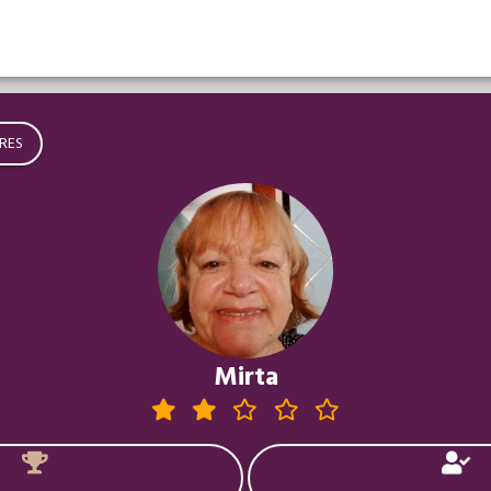
RES
Mirta