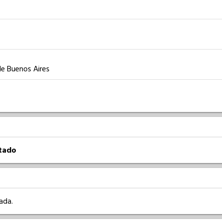
de Buenos Aires
atado
ada.