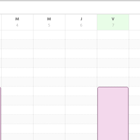
M
M
J
V
4
5
6
7