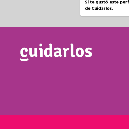
Si te gustó este per
de Cuidarlos.