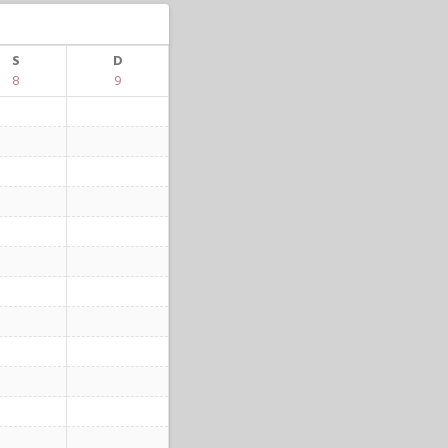
S
D
8
9