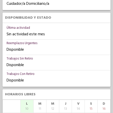
Cuidador/a Domiciliario/a
DISPONIBILIDAD Y ESTADO
Última actividad
Sin actividad este mes
Reemplazos Urgentes
Disponible
Trabajos Sin Retiro
Disponible
Trabajos Con Retiro
Disponible
HORARIOS LIBRES
L
M
M
J
V
S
D
10
11
12
13
14
15
16