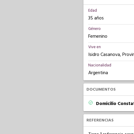
Edad
35 años
Género
Femenino
Vive en
Isidro Casanova, Provi
Nacionalidad
Argentina
DOCUMENTOS
Domicilio Const
REFERENCIAS