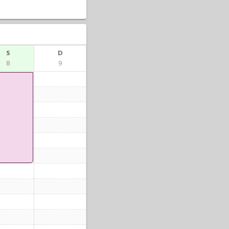
S
D
8
9