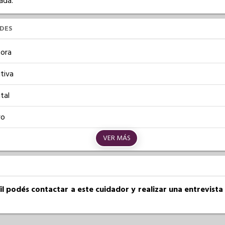
ada.
UDES
ora
tiva
tal
vo
VER MÁS
fil podés contactar a este cuidador y realizar una entrevist