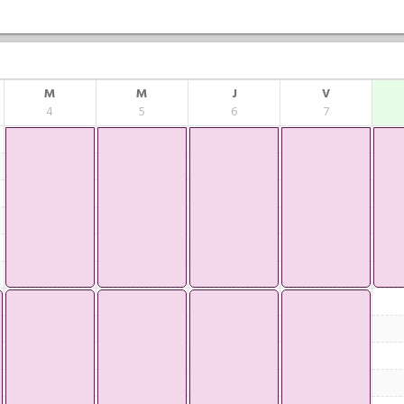
M
M
J
V
4
5
6
7