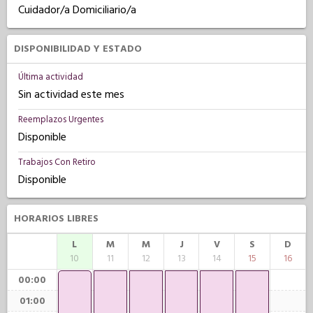
Cuidador/a Domiciliario/a
DISPONIBILIDAD Y ESTADO
Última actividad
Sin actividad este mes
Reemplazos Urgentes
Disponible
Trabajos Con Retiro
Disponible
HORARIOS LIBRES
L
M
M
J
V
S
D
10
11
12
13
14
15
16
00:00
01:00