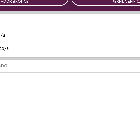
DADOR BRONCE
PERFIL VERIFI
o/a
co/a
ADO