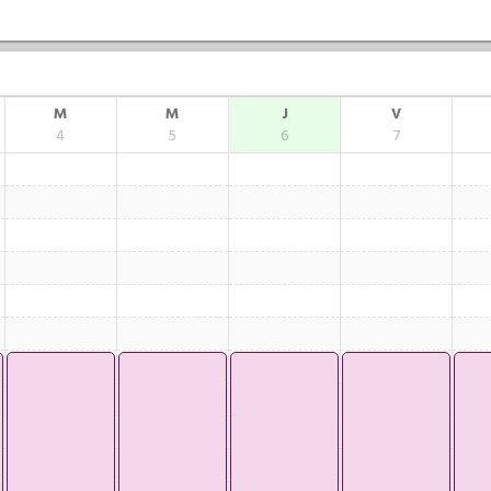
M
M
J
V
4
5
6
7