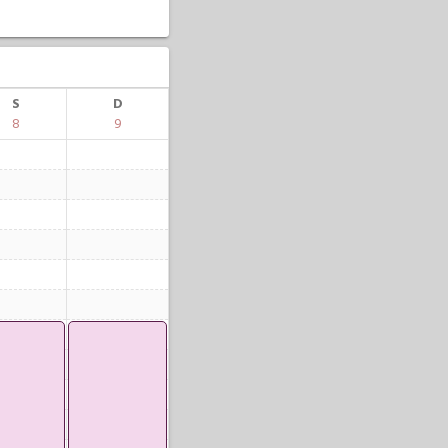
S
D
8
9