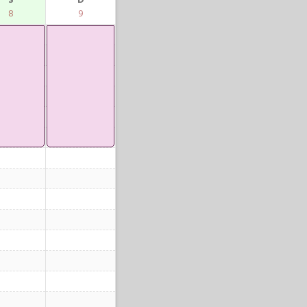
S
D
8
9