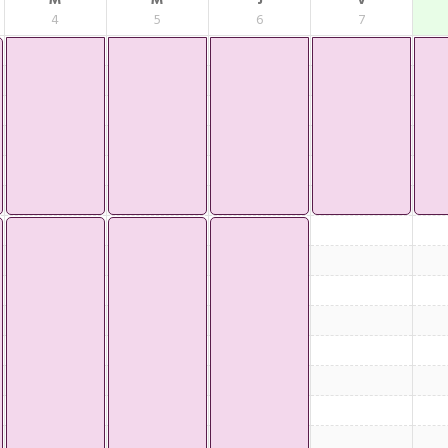
M
M
J
V
4
5
6
7