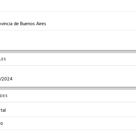
vincia de Buenos Aires
LES
06/2024
UDES
tal
vo