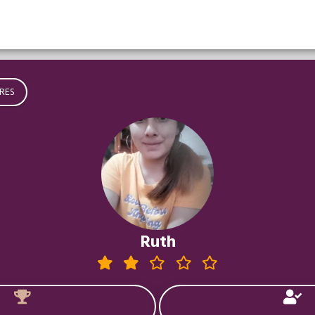
RES
Ruth