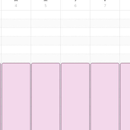
M
M
J
V
4
5
6
7