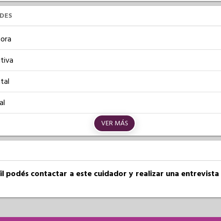
UDES
ora
tiva
tal
al
VER MÁS
fil podés contactar a este cuidador y realizar una entrevist