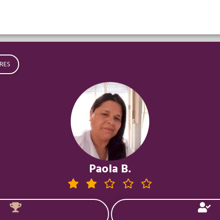
RES
Paola B.