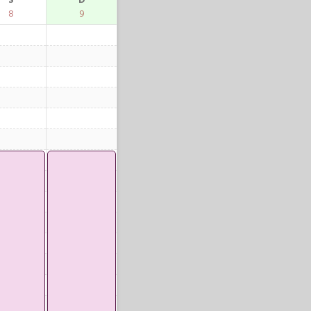
S
D
8
9