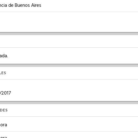
ncia de Buenos Aires
ada.
LES
6/2017
UDES
ora