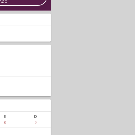
CADO
S
D
8
9