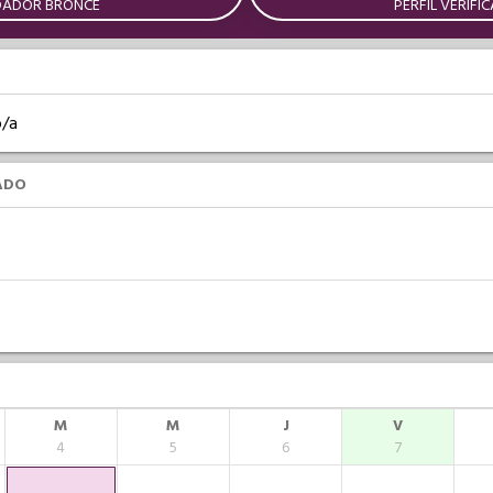
DADOR BRONCE
PERFIL VERIFI
o/a
ADO
M
M
J
V
4
5
6
7