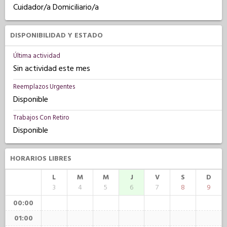
Cuidador/a Domiciliario/a
DISPONIBILIDAD Y ESTADO
Última actividad
Sin actividad este mes
Reemplazos Urgentes
Disponible
Trabajos Con Retiro
Disponible
HORARIOS LIBRES
L
M
M
J
V
S
D
3
4
5
6
7
8
9
00:00
01:00