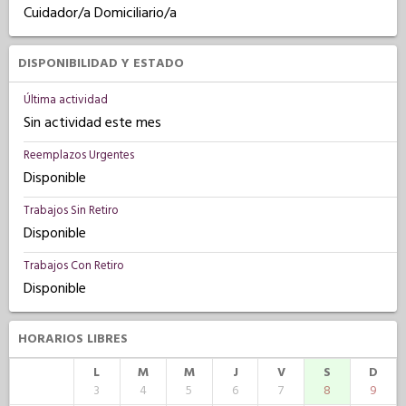
Cuidador/a Domiciliario/a
DISPONIBILIDAD Y ESTADO
Última actividad
Sin actividad este mes
Reemplazos Urgentes
Disponible
Trabajos Sin Retiro
Disponible
Trabajos Con Retiro
Disponible
HORARIOS LIBRES
L
M
M
J
V
S
D
3
4
5
6
7
8
9