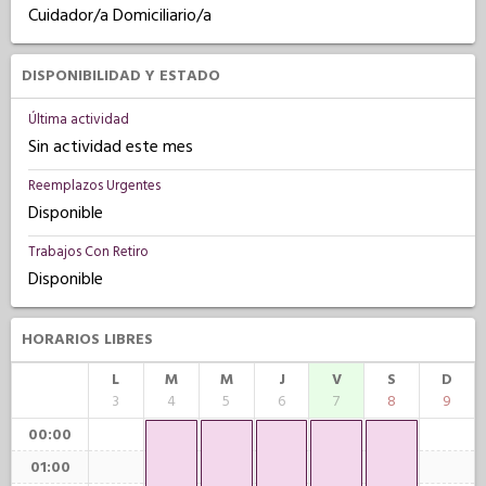
Cuidador/a Domiciliario/a
DISPONIBILIDAD Y ESTADO
Última actividad
Sin actividad este mes
Reemplazos Urgentes
Disponible
Trabajos Con Retiro
Disponible
HORARIOS LIBRES
L
M
M
J
V
S
D
3
4
5
6
7
8
9
00:00
01:00