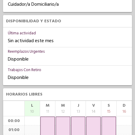
Cuidador/a Domiciliario/a
DISPONIBILIDAD Y ESTADO
Última actividad
Sin actividad este mes
Reemplazos Urgentes
Disponible
Trabajos Con Retiro
Disponible
HORARIOS LIBRES
L
M
M
J
V
S
D
10
11
12
13
14
15
16
00:00
01:00