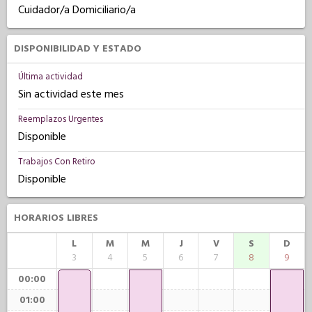
Cuidador/a Domiciliario/a
DISPONIBILIDAD Y ESTADO
Última actividad
Sin actividad este mes
Reemplazos Urgentes
Disponible
Trabajos Con Retiro
Disponible
HORARIOS LIBRES
L
M
M
J
V
S
D
3
4
5
6
7
8
9
00:00
01:00