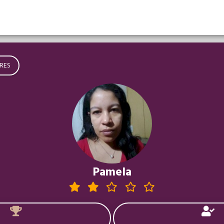
RES
Pamela