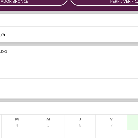
DADOR BRONCE
PERFIL VERIFI
o/a
ADO
M
M
J
V
4
5
6
7