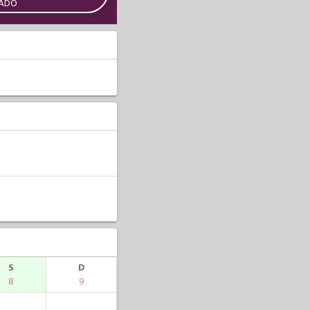
CADO
S
D
8
9