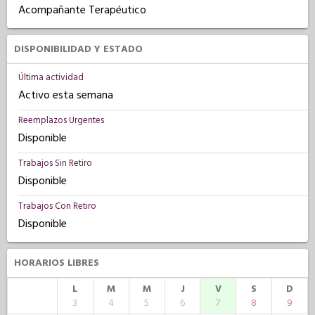
Acompañante Terapéutico
DISPONIBILIDAD Y ESTADO
Última actividad
Activo esta semana
Reemplazos Urgentes
Disponible
Trabajos Sin Retiro
Disponible
Trabajos Con Retiro
Disponible
HORARIOS LIBRES
L
M
M
J
V
S
D
3
4
5
6
7
8
9