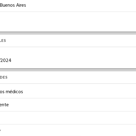
 Buenos Aires
LES
8/2024
UDES
os médicos
iente
r