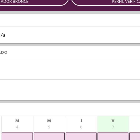
DADOR BRONCE
PERFIL VERIFI
o/a
ADO
M
M
J
V
4
5
6
7