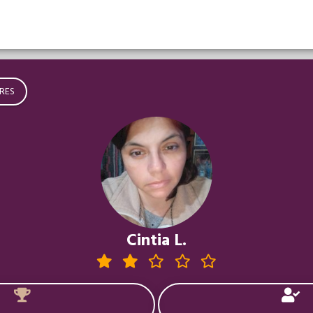
RES
Cintia L.