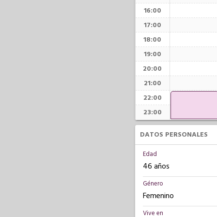
16:00
17:00
18:00
19:00
20:00
21:00
22:00
23:00
DATOS PERSONALES
Edad
46 años
Género
Femenino
Vive en