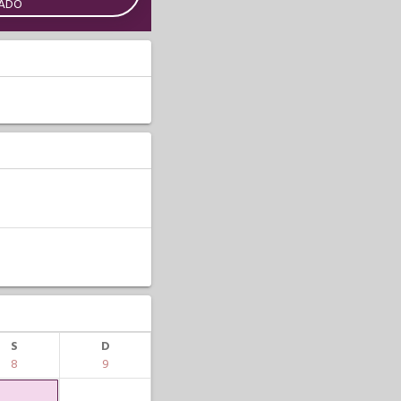
CADO
S
D
8
9