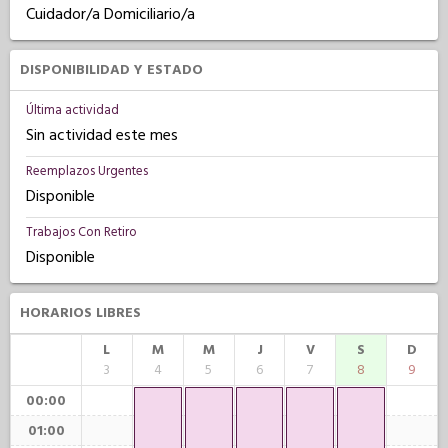
Cuidador/a Domiciliario/a
DISPONIBILIDAD Y ESTADO
Última actividad
Sin actividad este mes
Reemplazos Urgentes
Disponible
Trabajos Con Retiro
Disponible
HORARIOS LIBRES
L
M
M
J
V
S
D
3
4
5
6
7
8
9
00:00
01:00