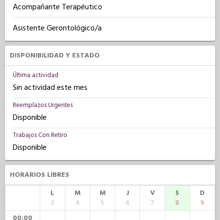
Acompañante Terapéutico
Asistente Gerontológico/a
DISPONIBILIDAD Y ESTADO
Última actividad
Sin actividad este mes
Reemplazos Urgentes
Disponible
Trabajos Con Retiro
Disponible
HORARIOS LIBRES
L
M
M
J
V
S
D
3
4
5
6
7
8
9
00:00