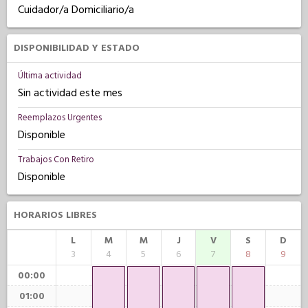
Cuidador/a Domiciliario/a
DISPONIBILIDAD Y ESTADO
Última actividad
Sin actividad este mes
Reemplazos Urgentes
Disponible
Trabajos Con Retiro
Disponible
HORARIOS LIBRES
L
M
M
J
V
S
D
3
4
5
6
7
8
9
00:00
01:00