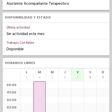
Asistente Acompañante Terapeútico
DISPONIBILIDAD Y ESTADO
Última actividad
Sin actividad este mes
Trabajos Con Retiro
Disponible
HORARIOS LIBRES
L
M
M
J
V
S
D
3
4
5
6
7
8
9
00:00
01:00
02:00
03:00