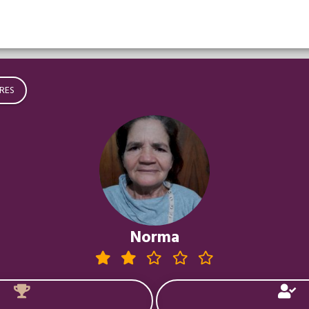
RES
Norma