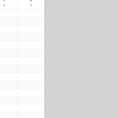
S
D
8
9