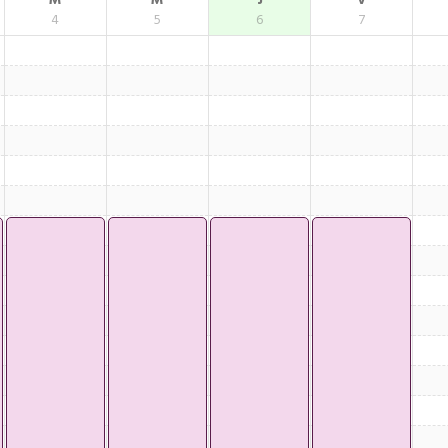
M
M
J
V
4
5
6
7