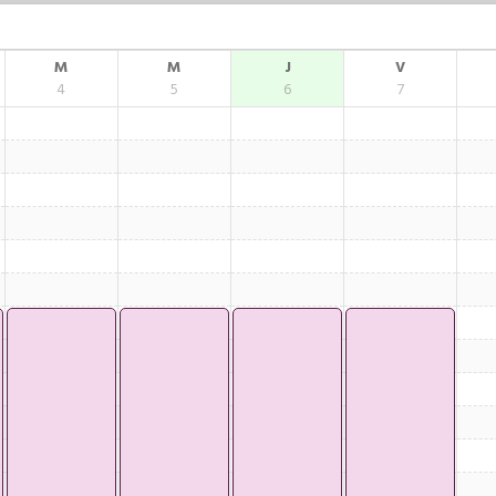
M
M
J
V
4
5
6
7