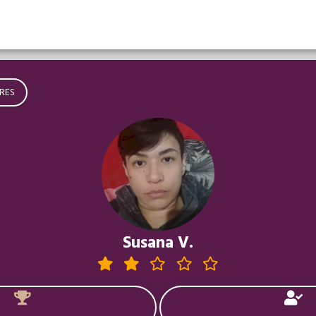
RES
Susana V.