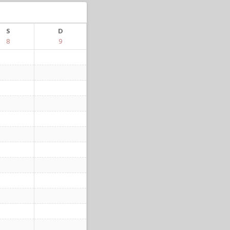
S
D
8
9