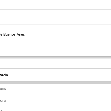
de Buenos Aires
atado
UDES
ora