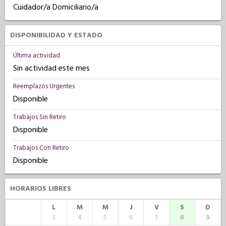
Cuidador/a Domiciliario/a
DISPONIBILIDAD Y ESTADO
Última actividad
Sin actividad este mes
Reemplazos Urgentes
Disponible
Trabajos Sin Retiro
Disponible
Trabajos Con Retiro
Disponible
HORARIOS LIBRES
L
M
M
J
V
S
D
3
4
5
6
7
8
9