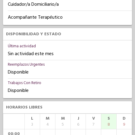
Cuidador/a Domiciliario/a
Acompañante Terapéutico
DISPONIBILIDAD Y ESTADO
Última actividad
Sin actividad este mes
Reemplazos Urgentes
Disponible
Trabajos Con Retiro
Disponible
HORARIOS LIBRES
L
M
M
J
V
S
D
3
4
5
6
7
8
9
00:00