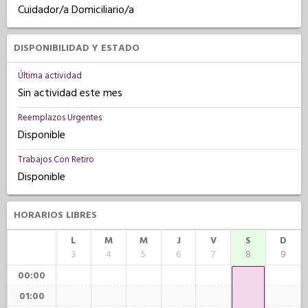
Cuidador/a Domiciliario/a
DISPONIBILIDAD Y ESTADO
Última actividad
Sin actividad este mes
Reemplazos Urgentes
Disponible
Trabajos Con Retiro
Disponible
HORARIOS LIBRES
L
M
M
J
V
S
D
3
4
5
6
7
8
9
00:00
01:00