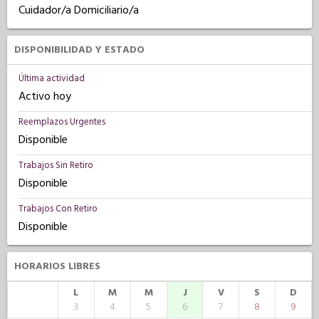
Cuidador/a Domiciliario/a
DISPONIBILIDAD Y ESTADO
Última actividad
Activo hoy
Reemplazos Urgentes
Disponible
Trabajos Sin Retiro
Disponible
Trabajos Con Retiro
Disponible
HORARIOS LIBRES
L
M
M
J
V
S
D
3
4
5
6
7
8
9