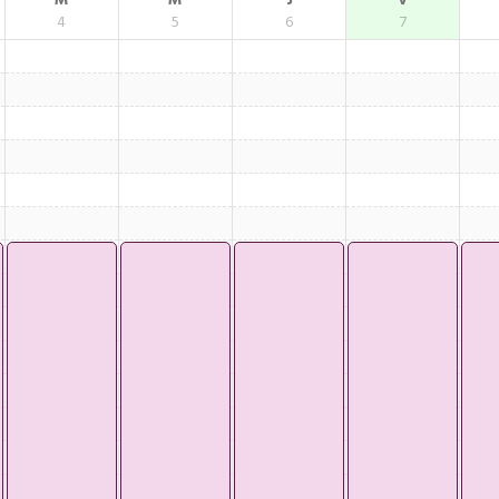
M
M
J
V
4
5
6
7