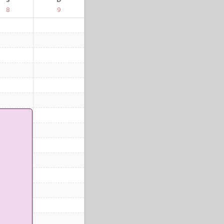
S
D
8
9