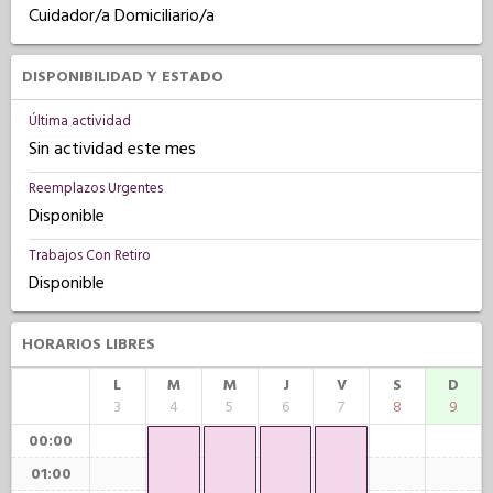
Cuidador/a Domiciliario/a
DISPONIBILIDAD Y ESTADO
Última actividad
Sin actividad este mes
Reemplazos Urgentes
Disponible
Trabajos Con Retiro
Disponible
HORARIOS LIBRES
L
M
M
J
V
S
D
3
4
5
6
7
8
9
00:00
01:00