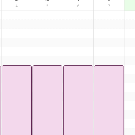
M
M
J
V
4
5
6
7