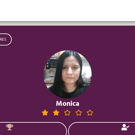
RES
Monica