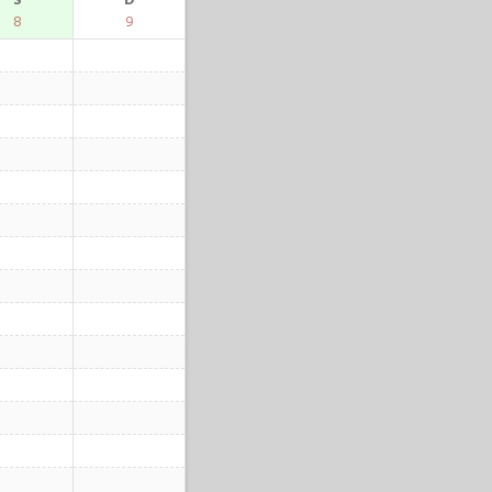
S
D
8
9