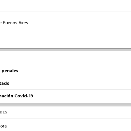
e Buenos Aires
 penales
atado
nación Covid-19
UDES
ora