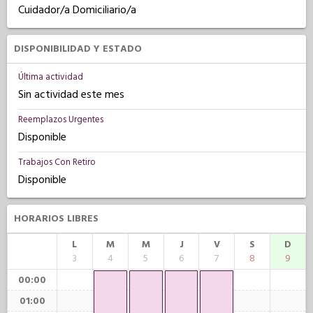
Cuidador/a Domiciliario/a
DISPONIBILIDAD Y ESTADO
Última actividad
Sin actividad este mes
Reemplazos Urgentes
Disponible
Trabajos Con Retiro
Disponible
HORARIOS LIBRES
L
M
M
J
V
S
D
3
4
5
6
7
8
9
00:00
01:00