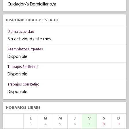
Cuidador/a Domiciliario/a
DISPONIBILIDAD Y ESTADO
Última actividad
Sin actividad este mes
Reemplazos Urgentes
Disponible
Trabajos Sin Retiro
Disponible
Trabajos Con Retiro
Disponible
HORARIOS LIBRES
L
M
M
J
V
S
D
3
4
5
6
7
8
9