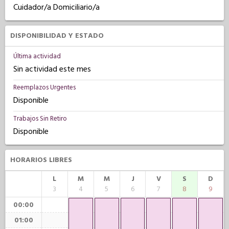
Cuidador/a Domiciliario/a
DISPONIBILIDAD Y ESTADO
Última actividad
Sin actividad este mes
Reemplazos Urgentes
Disponible
Trabajos Sin Retiro
Disponible
HORARIOS LIBRES
L
M
M
J
V
S
D
3
4
5
6
7
8
9
00:00
01:00