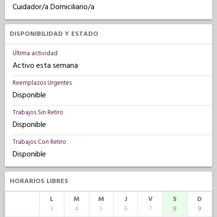
Cuidador/a Domiciliario/a
DISPONIBILIDAD Y ESTADO
Última actividad
Activo esta semana
Reemplazos Urgentes
Disponible
Trabajos Sin Retiro
Disponible
Trabajos Con Retiro
Disponible
HORARIOS LIBRES
L
M
M
J
V
S
D
3
4
5
6
7
8
9