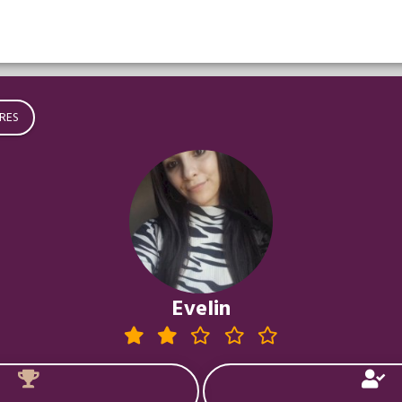
RES
Evelin