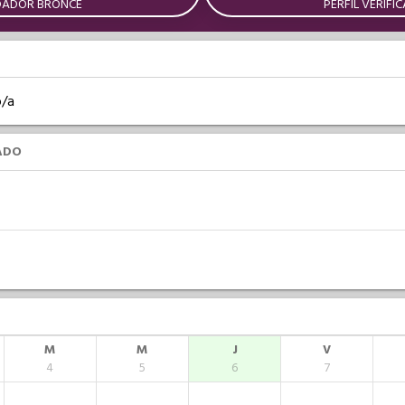
DADOR BRONCE
PERFIL VERIFI
o/a
ADO
M
M
J
V
4
5
6
7