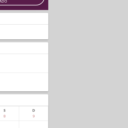
CADO
S
D
8
9