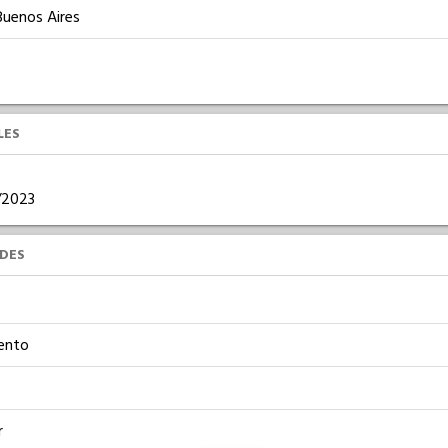
Buenos Aires
LES
6/2023
UDES
ento
r