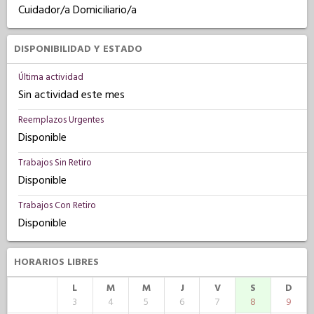
Cuidador/a Domiciliario/a
DISPONIBILIDAD Y ESTADO
Última actividad
Sin actividad este mes
Reemplazos Urgentes
Disponible
Trabajos Sin Retiro
Disponible
Trabajos Con Retiro
Disponible
HORARIOS LIBRES
L
M
M
J
V
S
D
3
4
5
6
7
8
9