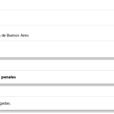
a de Buenos Aires
 penales
rgadas.