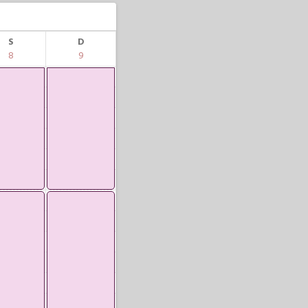
S
D
8
9