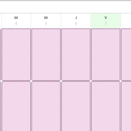
M
M
J
V
4
5
6
7