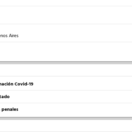
enos Aires
nación Covid-19
atado
 penales