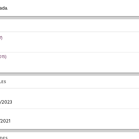
ada.
7)
015)
LES
09/2023
0/2021
UDES