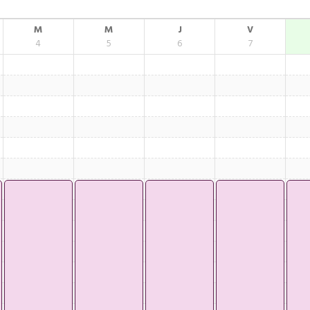
M
M
J
V
4
5
6
7