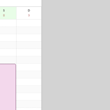
S
D
8
9