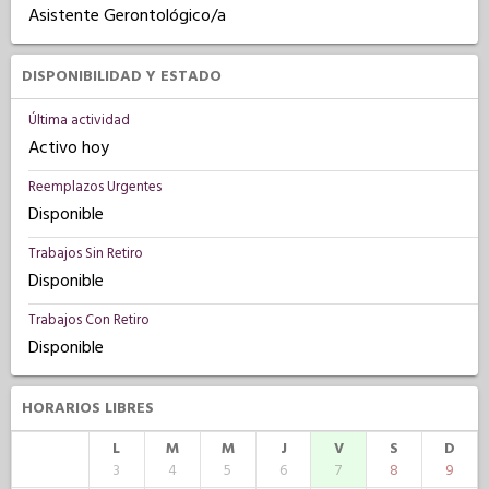
Asistente Gerontológico/a
DISPONIBILIDAD Y ESTADO
Última actividad
Activo hoy
Reemplazos Urgentes
Disponible
Trabajos Sin Retiro
Disponible
Trabajos Con Retiro
Disponible
HORARIOS LIBRES
L
M
M
J
V
S
D
3
4
5
6
7
8
9