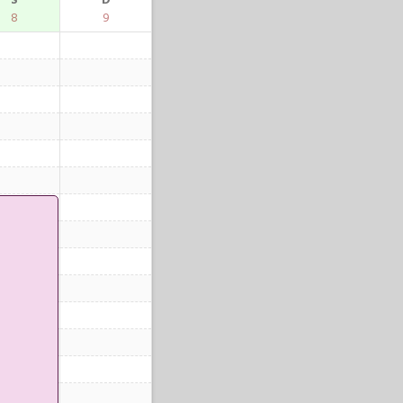
S
D
8
9