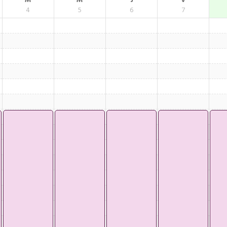
M
M
J
V
4
5
6
7