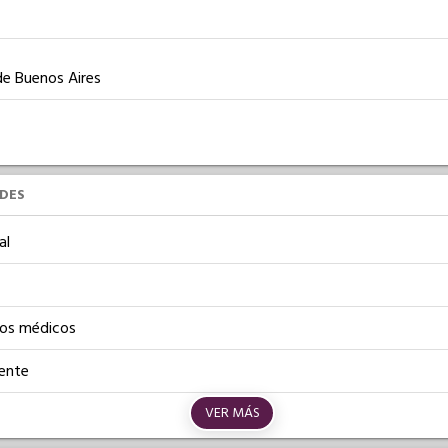
 de Buenos Aires
UDES
al
os médicos
iente
VER MÁS