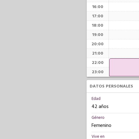
16:00
17:00
18:00
19:00
20:00
21:00
22:00
23:00
DATOS PERSONALES
Edad
42 años
Género
Femenino
Vive en