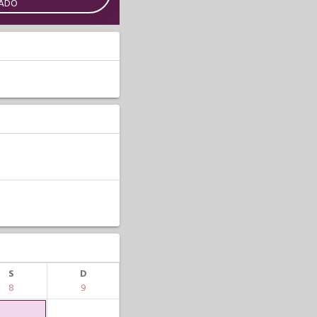
CADO
S
D
8
9