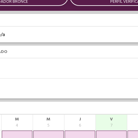
DADOR BRONCE
PERFIL VERIFI
o/a
ADO
M
M
J
V
4
5
6
7