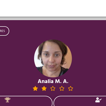
RES
Analia M. A.