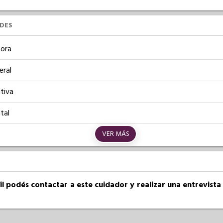
UDES
ora
eral
tiva
tal
VER MÁS
fil podés contactar a este cuidador y realizar una entrevist