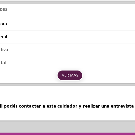
UDES
ora
eral
tiva
tal
VER MÁS
fil podés contactar a este cuidador y realizar una entrevist