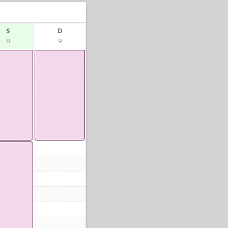
S
D
8
9