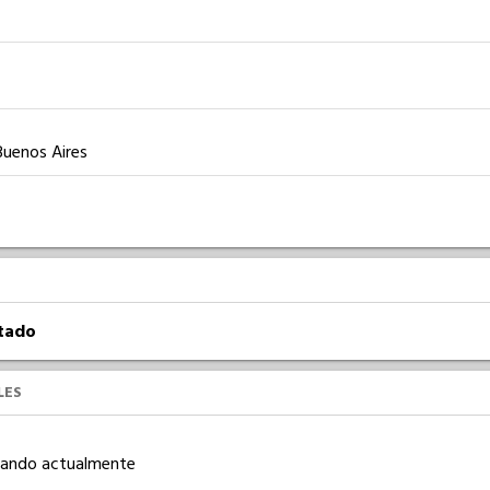
Buenos Aires
atado
LES
ajando actualmente