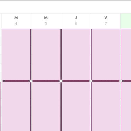
M
M
J
V
4
5
6
7