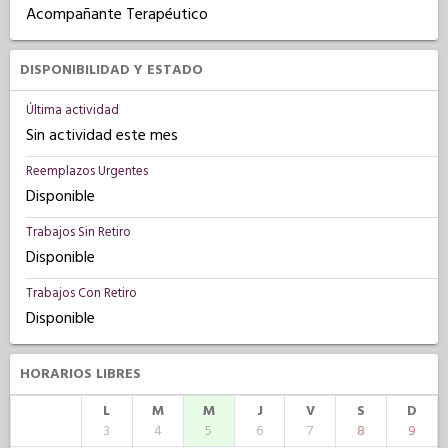
Acompañante Terapéutico
DISPONIBILIDAD Y ESTADO
Última actividad
Sin actividad este mes
Reemplazos Urgentes
Disponible
Trabajos Sin Retiro
Disponible
Trabajos Con Retiro
Disponible
HORARIOS LIBRES
L
M
M
J
V
S
D
3
4
5
6
7
8
9