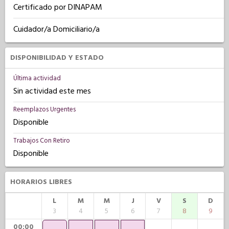
Certificado por DINAPAM
Cuidador/a Domiciliario/a
DISPONIBILIDAD Y ESTADO
Última actividad
Sin actividad este mes
Reemplazos Urgentes
Disponible
Trabajos Con Retiro
Disponible
HORARIOS LIBRES
L
M
M
J
V
S
D
3
4
5
6
7
8
9
00:00