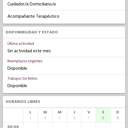
Cuidador/a Domiciliario/a
Acompañante Terapéutico
DISPONIBILIDAD Y ESTADO
Última actividad
Sin actividad este mes
Reemplazos Urgentes
Disponible
Trabajos Sin Retiro
Disponible
HORARIOS LIBRES
L
M
M
J
V
S
D
3
4
5
6
7
8
9
00:00