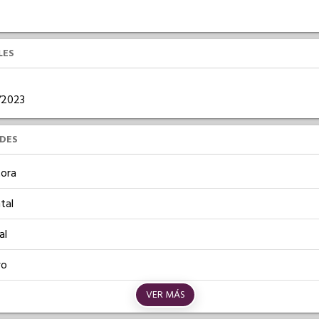
LES
1/2023
UDES
ora
tal
al
vo
VER MÁS