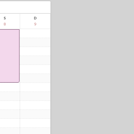
S
D
8
9