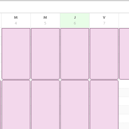
M
M
J
V
4
5
6
7