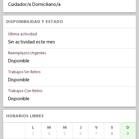
Cuidador/a Domiciliario/a
DISPONIBILIDAD Y ESTADO
Última actividad
Sin actividad este mes
Reemplazos Urgentes
Disponible
Trabajos Sin Retiro
Disponible
Trabajos Con Retiro
Disponible
HORARIOS LIBRES
L
M
M
J
V
S
D
3
4
5
6
7
8
9