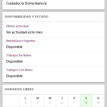
Cuidador/a Domiciliario/a
DISPONIBILIDAD Y ESTADO
Última actividad
Sin actividad este mes
Reemplazos Urgentes
Disponible
Trabajos Sin Retiro
Disponible
Trabajos Con Retiro
Disponible
HORARIOS LIBRES
L
M
M
J
V
S
D
3
4
5
6
7
8
9