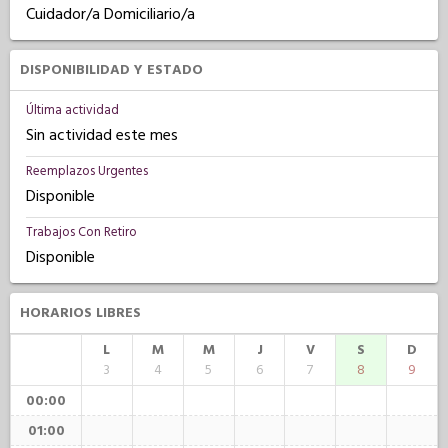
Cuidador/a Domiciliario/a
DISPONIBILIDAD Y ESTADO
Última actividad
Sin actividad este mes
Reemplazos Urgentes
Disponible
Trabajos Con Retiro
Disponible
HORARIOS LIBRES
L
M
M
J
V
S
D
3
4
5
6
7
8
9
00:00
01:00